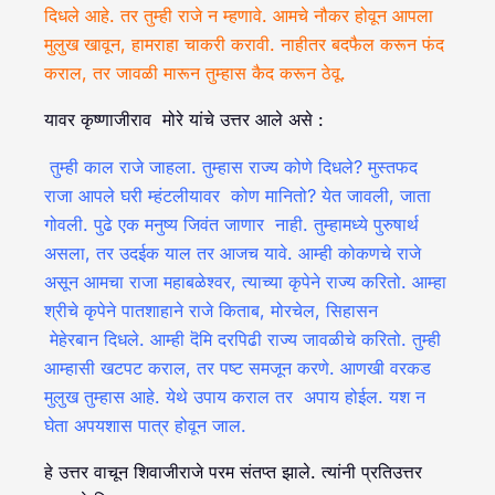
दिधले आहे. तर तुम्ही राजे न म्हणावे. आमचे नौकर होवून आपला
मुलुख खावून, हामराहा चाकरी करावी. नाहीतर बदफैल करून फंद
कराल, तर जावळी मारून तुम्हास कैद करून ठेवू.
यावर कृष्णाजीराव मोरे यांचे उत्तर आले असे :
तुम्ही काल राजे जाहला. तुम्हास राज्य कोणे दिधले? मुस्तफद
राजा आपले घरी म्हंटलीयावर कोण मानितो? येत जावली, जाता
गोवली. पुढे एक मनुष्य जिवंत जाणार नाही. तुम्हामध्ये पुरुषार्थ
असला, तर उदईक याल तर आजच यावे. आम्ही कोकणचे राजे
असून आमचा राजा महाबळेश्वर, त्याच्या कृपेने राज्य करितो. आम्हा
श्रीचे कृपेने पातशाहाने राजे किताब, मोरचेल, सिहासन
मेहेरबान दिधले. आम्ही दॆमि दरपिढी राज्य जावळीचे करितो. तुम्ही
आम्हासी खटपट कराल, तर पष्ट समजून करणे. आणखी वरकड
मुलुख तुम्हास आहे. येथे उपाय कराल तर अपाय होईल. यश न
घेता अपयशास पात्र होवून जाल.
हे उत्तर वाचून शिवाजीराजे परम संतप्त झाले. त्यांनी प्रतिउत्तर