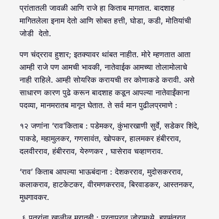
प्रांतातली जावळी आणि राजे हा किताब मागतात. बादशाह
मागितलेला इनाम देतो आणि सोबत हत्ती, घोडा, कडी, मोतियांची
जोडी देतो.
पण चंद्रराव हुशार; इतक्यावर थांबत नाहीत. मोरे म्हणतात आता
आम्ही राजे पण आमची भावकी, नातेवाईक आमच्या तोलामोलाचे
नाही राहिले. आम्ही सोयरिक करायची तर कोणाकडे करावी. असे
साधारण कारण पुढे करून बादशाह कडून आपल्या नातेवाईंकाना
पदव्या, मानमरातब मागून घेतात. ते सर्व मान पुढीलप्रमाणे :
१२ जणांना ‘राव’किताब : पडेमकर, कुंभारखाणी सुर्वे, सडेकर शिंदे,
पाकडे, महामुलकर, गणसावंत, खोपकर, हालमकर हंबीरराव,
दलवीरराव, हंबीरराव, येरुणकर , घासेराव चव्हाणराव.
‘राव’ किताब आपल्या भाऊबंदाना : देशकरराव, मुदोसकरराव,
कलाकराव, हाटकेटकर, वीरमणकरराव, बिरवाडकर, आस्तनकर,
मुधगावकर.
६ पुत्रांना खालील मरातबी : प्रतापराव जोरामध्ये, हणमंतराव