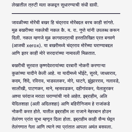
लेखातील त्रुटी मला कळवून सुधारण्याची संधी द्यावी.
जावळीच्या मोरेंची बखर हि चंद्रराव मोरेंबद्दल बरच काही सांगते.
मुळ बखरीच्या नकलेची नकल कै. य. रा. गुप्ते यांनी उपलब्ध करून
दिली. नकल म्हणजे मुळ कागदपत्राची हस्तलिखित प्रत बनवणे
(आजची xerox). या बखरीमध्ये चंद्रराव मोरेंच्या घराण्याबद्दल
आणि इतर काही मोरे सरदारांच्या नामावली मिळतात.
बखरीची सुरवात कृष्णदेवरायांच्या दरबारी नोकरी करणाऱ्या
कुळांच्या यादीने केली आहे. या यादीमध्ये भोंईटे, सुरवे, जाधवराव,
कदम, शिंदे, रविराव, भाडवलकर, मोरे, घाटगे, झुंझारराव, नलावडे,
सालोंखी, पाटणकर, माने, म्हसवडकर, दहीगांवकर, येलाहुरकर
अश्या घरंदाज मराठा घराण्यांची नावे आहेत. इब्राहीम, अलि
येदिलशाहा (अली अदिलशहा) आणि बहिरीनिजाम हे राजांकडे
नोकरी करत होते. यातील इब्राहीम ला राजाने मेहरबान होउन
तेलंगण प्रांत सुभा म्हणून दिला होता. इब्राहीम काही सैन्य घेवून
तेलंगणात गेला आणि त्याने त्या प्रांतात आपला अमंल बसवला.