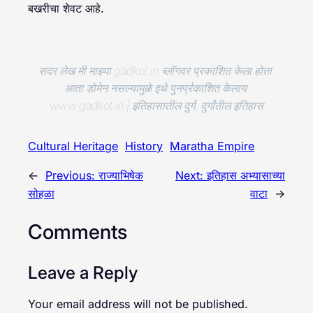
बखरीचा शेवट आहे.
सदर लेख मी माझ्या gadkot.in ब्लॉगवर प्रकाशित केला होता.
आता डोमेन नसल्यामुळे इथे पुनर्प्रकाशित केलाय.
www.gadkot.in | इतिहासातील दुर्ग, दुर्गांतील इतिहास
Cultural Heritage
History
Maratha Empire
←
Previous:
राज्याभिषेक
Next:
इतिहास अभ्यासाच्या
सोहळा
वाटा
→
Comments
Leave a Reply
Your email address will not be published.