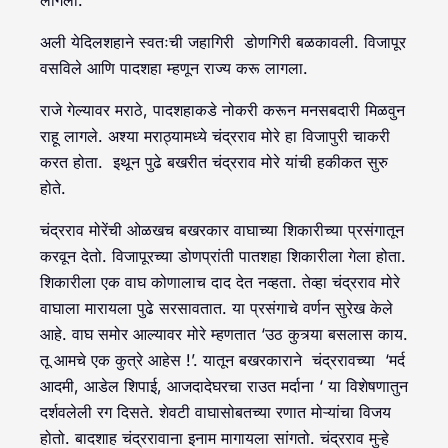
अली येदिलशहाने स्वतःची जहागिरी डोणगिरी बळकावली. विजापूर
वसविले आणि पादशहा म्हणून राज्य करू लागला.
राजे गेल्यावर मराठे, पादशहाकडे नोकरी करून मनसबदारी मिळवुन
राहू लागले. अश्या मराठ्यामध्ये चंद्रराव मोरे हा विजापुरी चाकरी
करत होता. इथून पुढे बखरीत चंद्रराव मोरे यांची हकीकत सुरु
होते.
चंद्रराव मोरेंची ओळखच बखरकार वाघाच्या शिकारीच्या प्रसंगातून
करवून देतो. विजापूरच्या डोणप्रांती पातशहा शिकारीला गेला होता.
शिकारीला एक वाघ कोणालाच दाद देत नव्हता. तेव्हा चंद्रराव मोरे
वाघाला मारायला पुढे सरसावतात. या प्रसंगाचे वर्णन सुरेख केले
आहे. वाघ समोर आल्यावर मोरे म्हणतात ‘उठ कुत्र्या बसलास काय.
तू आमचे एक कुत्रे आहेस !’. यातून बखरकाराने चंद्ररावच्या ‘मर्द
आदमी, आडेल शिपाई, आजदादेघरचा राउत मर्दाना ‘ या विशेषणातुन
दर्शवलेली रग दिसते. शेवटी वाघासोबतच्या रणात मोऱ्यांचा विजय
होतो. बादशाह चंद्ररावाना इनाम मागायला सांगतो. चंद्रराव मुऱ्हे