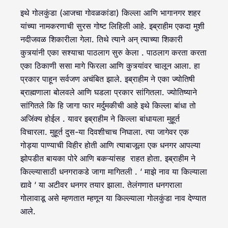
इथे गोलकुंडा (आजचा गोवळकांडा) किल्ला आणि भागानगर शहर
यांच्या नामकरणाची सुरस गोष्ट लिहिली आहे. इब्राहीम एकदा मुशी
नदीजवळ शिकारीला गेला. तिथे त्याने अन् त्याच्या शिकारी
कुत्र्यांनी एका सश्याचा पाठलाग सुरु केला . पाठलाग करता करता
एका ठिकाणी ससा मागे फिरला आणि कुत्र्यांवर चालून आला. हा
प्रकार पाहून सर्वजण अचंबित झाले. इब्राहीम ने एका ज्योतिषी
ब्राह्मणाला बोलवले आणि घडला प्रकार सांगितला. ज्योतिष्याने
सांगितले कि हि जागा फार मर्दुमकीची आहे इथे किल्ला बांधा तो
अजिंक्य होईल . यावर इब्राहीम ने किल्ला बांधायला मुहूर्त
विचारला. मुहूर्त दुस-या दिवशीचाच निघाला. त्या जागेवर एक
गोड्या पाण्याची विहीर होती आणि त्याबाजूला एक धनगर आपल्या
झोपडीत बायका पोरे आणि बकऱ्यांसह राहत होता. इब्राहीम ने
किल्ल्यासाठी धनगराकडे जागा मागितली . ‘ माझे नाव या किल्याला
द्यावे ‘ या अटीवर धनगर तयार झाला. तेलंगणात धनगराला
गोलावाडू असे म्हणतात म्हणून या किल्ल्याला गोलकुंडा नाव देण्यात
आले.