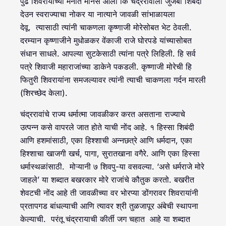
पुढे शिवरायांच्या मनात मानस आला कि चंद्ररावाला जुजबी शिबंदी
देउन स्वराज्याचा नोकर या नात्याने जावळी सांभाळायला
देवू. त्यासाठी त्यांनी चाकणला कृष्णाजी मोरेसोबत भेट ठेवली.
दरम्यान कृष्णाजीने मुधोळकर वेंकाजी राजे घोरपडे यांच्यासोबत
संधान साधले. आपल्या सुटकेसाठी त्यांना पत्रे लिहिली. हि सर्व
पत्रे शिवाजी महाराजांच्या डाकेने पकडली. कृष्णाजी मोरेची हि
फितुरी शिवरायांना समजल्यावर त्यांनी त्याची चाकणला गर्दन मारली
(शिरच्छेद केला).
चंद्ररावांचे राज्य धर्मात्मा जावळीकर करत असताना राज्याचे
उत्पन्न कसे वापरले जात होते याची नोंद आहे. १ हिस्सा शिबंदी
आणि हशमांसाठी, एका हिश्शाची अन्नछत्रे आणि धर्मदान, एका
हिश्शाचा खाजगी खर्च, पागा, सुरातखाना वगैरे. आणि एका हिस्सा
धर्मास्थळांसाठी. मोऱ्यानी ७ शिवपु-या वसवल्या. ‘असे धर्मराजे मोरे
जाहले’ या शब्दात बखरकार मोरे राजांचे कौतुक करतो. बखरीत
शेवटची नोंद आहे ती जावळीच्या वर भोरप्या डोंगरावर शिवरायांनी
प्रतापगड बांधल्याची आणि त्यावर श्री तुळजापूर अंबेची स्थापना
केल्याची. परंतू चंद्ररायाची कीर्ती जग चहात आहे या शब्दात