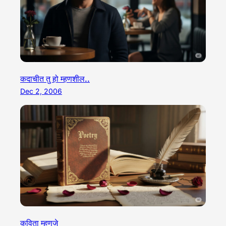
कदाचीत तु हो म्हणशील..
Dec 2, 2006
कविता म्हणजे