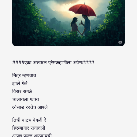
####एका असफल प्रेमकहाणीला अर्पण####
मित्र म्हणतात
झाले गेले
विसर सगळे
चालायला फक्त
ओसाड रस्तेच आपले
तिची वाटच वेगळी रे
हिरव्यागार रानातली
आपण फक्त आठवायची