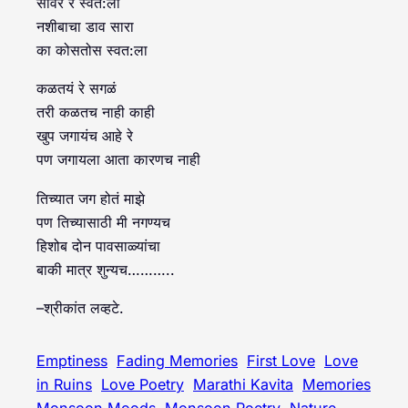
सावर रे स्वत:ला
नशीबाचा डाव सारा
का कोसतोस स्वत:ला
कळतयं रे सगळं
तरी कळतच नाही काही
खुप जगायंच आहे रे
पण जगायला आता कारणच नाही
तिच्यात जग होतं माझे
पण तिच्यासाठी मी नगण्यच
हिशोब दोन पावसाळ्यांचा
बाकी मात्र शुन्यच………..
–श्रीकांत लव्हटे.
Emptiness
Fading Memories
First Love
Love
in Ruins
Love Poetry
Marathi Kavita
Memories