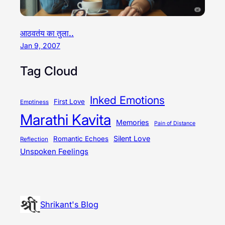
आठवतंय का तुला..
Jan 9, 2007
Tag Cloud
Inked Emotions
First Love
Emptiness
Marathi Kavita
Memories
Pain of Distance
Silent Love
Romantic Echoes
Reflection
Unspoken Feelings
Shrikant's Blog