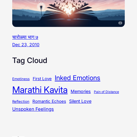
चारोळ्या भाग ७
Dec 23, 2010
Tag Cloud
Inked Emotions
First Love
Emptiness
Marathi Kavita
Memories
Pain of Distance
Silent Love
Romantic Echoes
Reflection
Unspoken Feelings