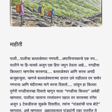
माहीती
पाली…पालीचा बल्लाळेश्वर गणपती…अष्टविनायकाचे एक रुप…
पालीने या हि-यासवे अजुन एक हिरा जपुन ठेवला आहे… पगडीचा
किल्ला!! म्हणजेच सरसगड…. बल्लाळेश्वर आणि सरस अगदी
बाजुबाजुला. म्हणजे बल्लाळेश्वराच्या दारात उभे राहीलात तर समोर
गणराया आणि मंदीराच्या मागे सरस दिसतो…. लांबुन हा किल्ला
पुणेरी पगडीसारखा दिसतो म्हणुन याला “पगडीचा किल्ला” असेही
म्हणतात. पालीला जाताना रस्तांवरुन पहाल तर सरसच्या रांगेत
अजुन ३ टेकडीवजा सुळके दिसतील. त्यांना “पांडवांची पाच बोटे”
म्हणतात. असे म्हणतात अज्ञातवासात पांडवांनी एका रात्रीत ते