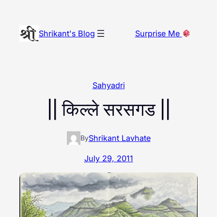
Skip
to
Shrikant's Blog
Surprise Me
content
Sahyadri
|| किल्ले सरसगड ||
Shrikant Lavhate
By
July 29, 2011