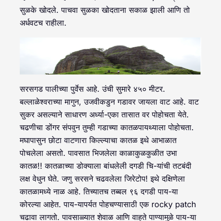
सुळके खोदले. पाचवा सुळका खोदताना सकाळ झाली आणि तो
अर्धवटच राहीला.
सरसगड पालीच्या पुर्वेस आहे. उंची सुमारे ४५० मीटर.
बल्लाळेश्वराच्या मागुन, उजवीकडुन गडावर जायला वाट आहे. वाट
सुकर असल्याने साधारण अर्ध्या-एका तासात वर पोहोचता येते.
चढणीचा डोंगर संपवुन तुम्ही गडाच्या कातळपायथ्याला पोहोचता.
मघापासुन छोटा वाटणारा किल्ल्याचा कातळ इथे आभाळात
पोचलेला असतो. पावसात भिजलेला काळाकुळकुळीत उभा
कातळ!! कातळाच्या डोक्याला बांधलेली दगडी चि-यांची तटबंदी
लक्ष वेधुन घेते. जणु सरसने चढवलेला जिरेटोप! इथे दक्षिणेला
कातळामध्ये नाळ आहे. तिच्यातच तब्बल ९६ दगडी पाय-या
कोरल्या आहेत. पाय-यापर्यत पोहचण्यासाठी एक rocky patch
चढावा लागतो. पावसाळ्यात शेवाळ आणि वाहते पाण्यामुळे पाय-या