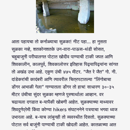
आता पहायचा तो कर्नाळ्याचा सुळका! नीट पहा… हा नुसता
सुळका नव्हे, शतकोनशतके उन-वारा-पाऊस-थंडी सोसत,
चहुबाजुनी परीघालगत पोटात खोदीव पाण्याची टाकी जपत आणि
शिवकालीन, कालपुर्व, शिवकालोत्तर इतिहास पिढ्यापिढ्यांना सांगत
तो अखंड उभा आहे. एकुण उंची ४७५ मीटर. “जैत रे जैत” गो. नी.
दांडेकरांची कादंबरी आणि त्यावरील चित्रपटातल्या “लिंगोबाचा
डोंगर आभाळी गेला” गाण्यातला डोंगर तो हाच! साधारण ३०-३५
मीटर उंचीचा सुंदर सुळका म्हणजे पुरुषार्थाला आव्हान. वर
चढायला दगडात ब-यापैकी खोबणी आहेत. सुळक्याच्या माथ्यावर
शिवदुर्गप्रेमी किंवा कोण्या hikers संघटननेने पत्र्याचा भगवा ध्वज
उभारला आहे. ब-याच लांबुनही तो व्यवस्थीत दिसतो. सुळक्याच्या
पोटात सर्व बाजुंनी पाण्याची टाकी खोदली आहेत. कातळाच्या आत