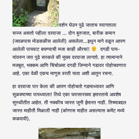
दर्शन घेउन पुढे जाताच स्वागताला
सज्ज असतो पहीला दरवाजा … दोन बुरुजात, बारीक कमान
(जवळपास मोडकळीस आलेली) असलेला…इथुन मागे वळुन आपण
आलेली पायवाट बघण्याची मजा काही औरच!!
दगडी पाय-
यांवरुन जरा पुढे सरकले की मुख्य दरवाजा लागतो. हा त्यामानाने
मजबुत, भक्कम आणि चिंचोळ्या दगडी जिन्याने गडावर पोहोचवणारा
आहे. एका वेळी एकच माणुस वरती यावा अशी आतुन रचना.
हा दरवाजा पार केला की आपण पोहोचतो गडमाथ्यावर आणि
सुळक्याच्या पायथ्याला! तिथे एका घरासारख्या इमारताचे अवशेष
सुस्थीतीत आहेत. ती नक्कीच जास्त जुनी ईमारत नाही. तिच्याबद्दल
जास्त माहीती मिळाली नाही (कोणास माहीत असल्यास कमेंट मध्ये
कळवावी).