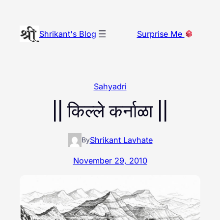
Skip
to
Shrikant's Blog
Surprise Me
content
Sahyadri
|| किल्ले कर्नाळा ||
Shrikant Lavhate
By
November 29, 2010