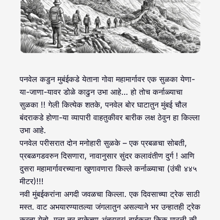
पनवेल कडुन मुबंईकडे येताना गोवा महामार्गावर एक सुळका येणा-
या-जाणा-यावर डोळे काढुन उभा आहे… हो तोच कर्नाळ्याचा
सुळका !! गेली कित्येक शतके, पनवेल बोर घाटातुन मुंबई चौल
बंदराकडे होणा-या व्यापारी वाहतुकीवर बारीक लक्ष ठेवुन हा किल्ला
उभा आहे.
पनवेल परीसरात दोन मनोहारी सुळके – एक प्रबळचा सोबती,
प्रबळगडवरुन दिसणारा, नावानुसार सुंदर कलावंतीण दुर्ग ! आणि
दुसरा महामार्गावरच्याना खुणावणारा किल्ले कर्नाळ्याचा (उंची ४४५
मीटर)!!!
नवी मुंबईकरांना अगदी जवळचा किल्ला. एक दिवसाच्या ट्रेक साठी
मस्त. वाट अभयारण्यातल्या जंगलातुन असल्याने भर उन्हातही ट्रेक
करता येतो. मला तर हाकेच्या अंतरावर! बाईकला किक मारली की