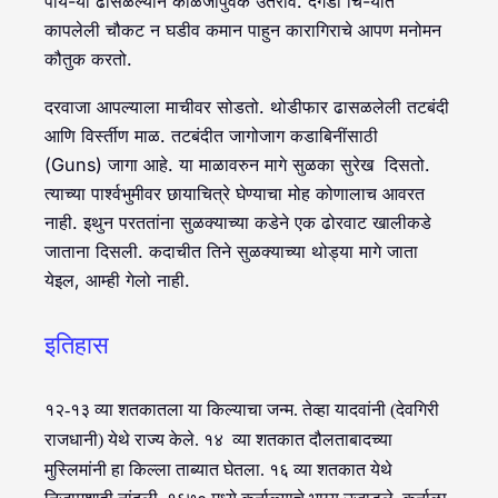
पाय-या ढासळल्याने काळजापुर्वक उतरावे. दगडी चि-यांत
कापलेली चौकट न घडीव कमान पाहुन कारागिराचे आपण मनोमन
कौतुक करतो.
दरवाजा आपल्याला माचीवर सोडतो. थोडीफार ढासळलेली तटबंदी
आणि विर्स्तीण माळ. तटबंदीत जागोजाग कडाबिनींसाठी
(Guns) जागा आहे. या माळावरुन मागे सुळका सुरेख दिसतो.
त्याच्या पार्श्वभुमीवर छायाचित्रे घेण्याचा मोह कोणालाच आवरत
नाही. इथुन परततांना सुळक्याच्या कडेने एक ढोरवाट खालीकडे
जाताना दिसली. कदाचीत तिने सुळक्याच्या थोड्या मागे जाता
येइल, आम्ही गेलो नाही.
इतिहास
१२-१३ व्या शतकातला या किल्याचा जन्म. तेव्हा यादवांनी (देवगिरी
राजधानी) येथे राज्य केले. १४ व्या
शतकात दौलताबादच्या
मुस्लिमांनी हा किल्ला ताब्यात घेतला. १६ व्या शतकात येथे