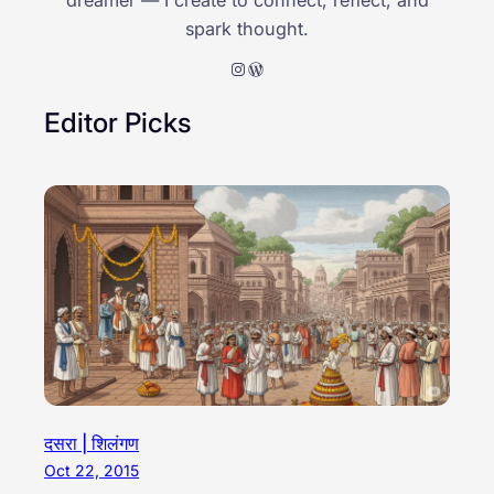
dreamer — I create to connect, reflect, and
spark thought.
Instagram
WordPress
Editor Picks
दसरा | शिलंगण
Oct 22, 2015