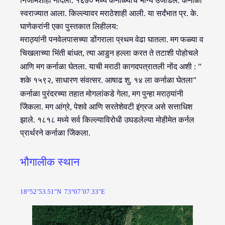
निजामशाही नांदली. १६७० मध्ये कर्नाळ्याचे भाग्य उजाडले. कर्नाळा
स्वराज्यात आला. किल्ल्यावर मराठेशाही आली. या सर्दंभात प्र. के.
घाणेकरांनी एका पुस्तकात लिहीलय:
मराठ्यांनी पनवेलपासच्या डोंगराला प्रथम वेढा घातला. मग फळ्या व
चिखलाच्या भिंती बांधत, त्या आडुन हल्ला करत ते तटाशी पोहोचले
आणि मग कर्नाळा घेतला. याची मराठी कागदपत्रातली नोंद अशी : ”
शके १५९२, साधारण संवत्सर. आषाढ शु. १४ ला
कर्नाळा घेतला”
कर्नाळा पुरंदरच्या तहात मोगलांकडे गेला, मग पुन्हा मराठ्यांनी
जिेकला. मग आंग्रे, पेशवे आणि सरतेशेवटी इंग्रज असे सत्ताधिश
झाले. १८१८ मध्ये सर्व किल्ल्याविरोधी उघडलेल्या मोहीमेत कर्नल
प्रार्थरने कर्नाळा जिेकला.
भौगालीक स्थान
18
°52’53
.51″
N
73
°07’07
.33″
E