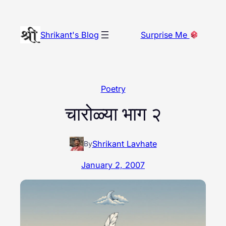
Skip
to
Shrikant's Blog
Surprise Me
content
Poetry
चारोळ्या भाग २
Shrikant Lavhate
By
January 2, 2007