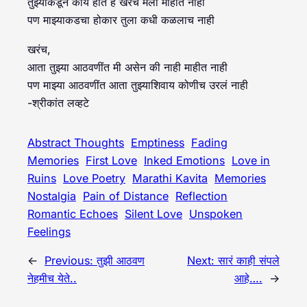
तुझ्याकडून काय होतं हे खरंच मला माहीत नाही
पण माझ्याकडचा होकार तुला कधी कळलाच नाही
खरंच,
आता तुझ्या आठवणींत मी असेन की नाही माहीत नाही
पण माझ्या आठवणींत आता तुझ्याशिवाय कोणीच उरलं नाही
-श्रीकांत लव्हटे
Abstract Thoughts
Emptiness
Fading
Memories
First Love
Inked Emotions
Love in
Ruins
Love Poetry
Marathi Kavita
Memories
Nostalgia
Pain of Distance
Reflection
Romantic Echoes
Silent Love
Unspoken
Feelings
←
Previous:
तुझी आठवण
Next:
सारं काही संपले
नेहमीच येते..
आहे….
→