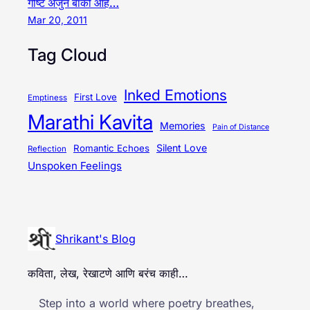
गोष्ट अजुन बाकी आहे…
Mar 20, 2011
Tag Cloud
Inked Emotions
First Love
Emptiness
Marathi Kavita
Memories
Pain of Distance
Silent Love
Romantic Echoes
Reflection
Unspoken Feelings
Shrikant's Blog
कविता, लेख, रेखाटणे आणि बरंच काही…
Step into a world where poetry breathes,