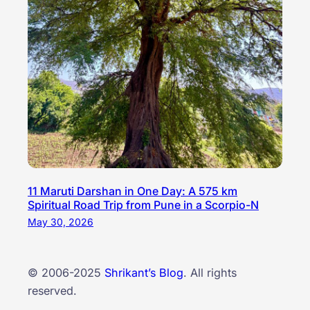
11 Maruti Darshan in One Day: A 575 km
Spiritual Road Trip from Pune in a Scorpio-N
May 30, 2026
© 2006-2025
Shrikant’s Blog
. All rights
reserved.